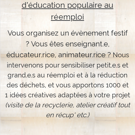
d'éducation populaire au
réemploi
Vous organisez un évènement festif
?
Vous êtes enseignant.e,
éducateur.rice, animateur.rice ?
Nous
intervenons pour sensibiliser petit.e.s et
grand.e.s au réemploi et à la réduction
des déchets, et vous apportons 1000 et
Accueil
1 idées créatives adaptées à votre projet
(visite de la recyclerie, atelier créatif tout
en récup' etc.)
Qui
sommes
nous