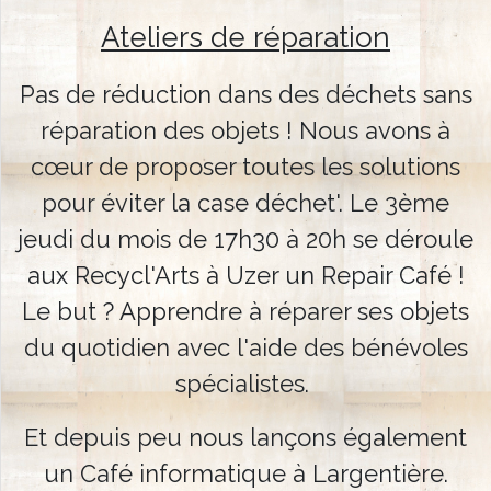
?
Ateliers de réparation
Agir
Pas de réduction dans des déchets sans
avec
réparation des objets ! Nous avons à
nous
cœur de proposer toutes les solutions
pour éviter la case déchet'. Le 3ème
Animations
jeudi du mois de 17h30 à 20h se déroule
et
ateliers
aux Recycl'Arts à Uzer un Repair Café !
Le but ? Apprendre à réparer ses objets
Collectes
du quotidien avec l'aide des bénévoles
et
Valorisation
spécialistes.
Déchets
Et depuis peu nous lançons également
d'oeuvres
un Café informatique à Largentière.